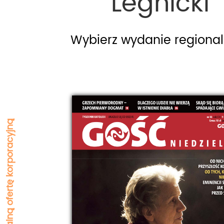
Legnicki
Legnicki
Zapytaj o indywidualną ofertę korporacyjną