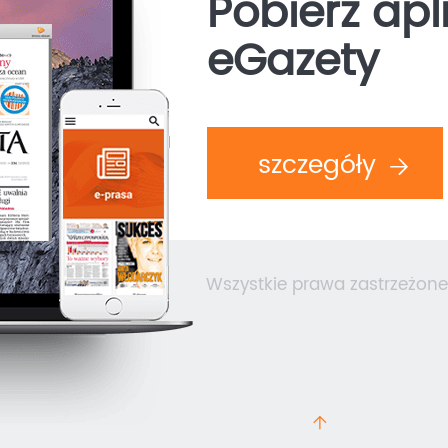
Pobierz apl
eGazety
szczegóły
Wszystkie prawa zastrzeżone