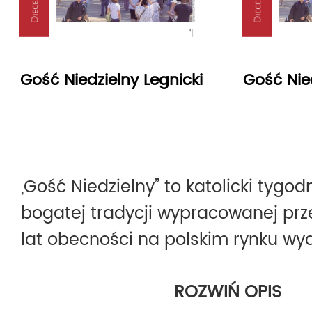
Gość Niedzielny Legnicki
Gość Nied
„Gość Niedzielny” to katolicki tygodn
bogatej tradycji wypracowanej prz
lat obecności na polskim rynku w
Pierwszy numer ukazał się 9 wrześni
ROZWIŃ OPIS
Obecnie jest najchętniej kupowan