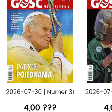
„Gość Niedzielny” jest członkiem 
Prasy, Związku Kontroli Dystrybucji 
Polskich Badań Czytelnictwa.
tagi:
gosc,
2026-07-30
|
Numer 31
2026-07
4,00 ???
4,