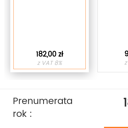
9
182,00 zł
z
z VAT 8%
Prenumerata
rok :