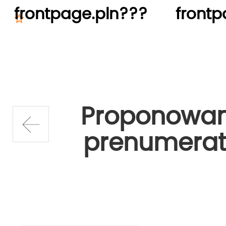
frontpage.pln???
frontp
Proponowa
prenumerat
prev