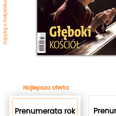
Najlepsza oferta
next
Prenu
Prenumerata rok