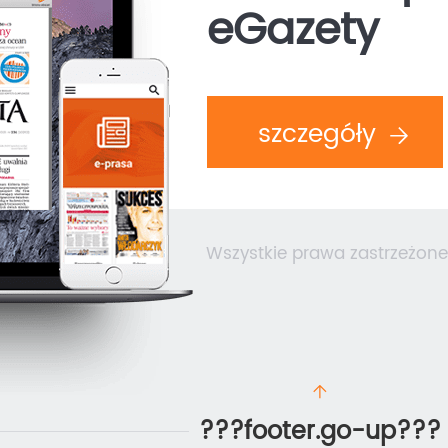
eGazety
szczegóły
Wszystkie prawa zastrzeżone
???footer.go-up???