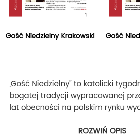
Gość Niedzielny Krakowski
Gość Nied
„Gość Niedzielny” to katolicki tygodn
bogatej tradycji wypracowanej prz
lat obecności na polskim rynku w
Pierwszy numer ukazał się 9 wrześni
ROZWIŃ OPIS
Obecnie jest najchętniej kupowan