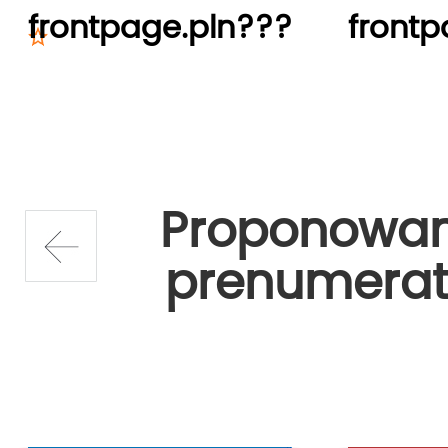
frontpage.pln???
frontp
Proponowa
prenumerat
prev