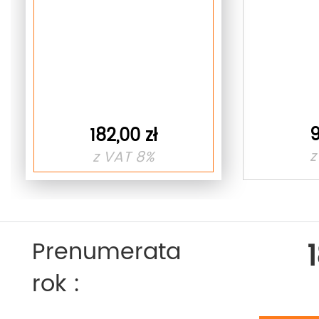
9
182,00 zł
z
z VAT 8%
Prenumerata
rok :