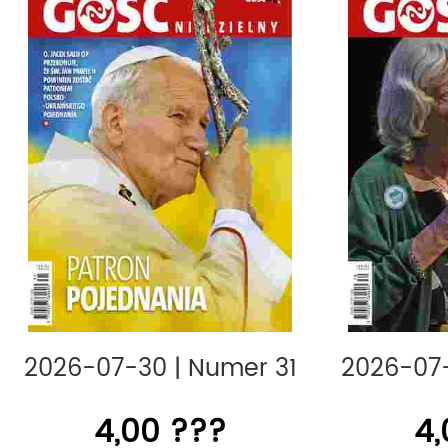
„Gość Niedzielny” jest członkiem 
Prasy, Związku Kontroli Dystrybucji 
Polskich Badań Czytelnictwa.
tagi:
gosc,
2026-07-30
|
Numer 31
2026-07
4,00 ???
4,