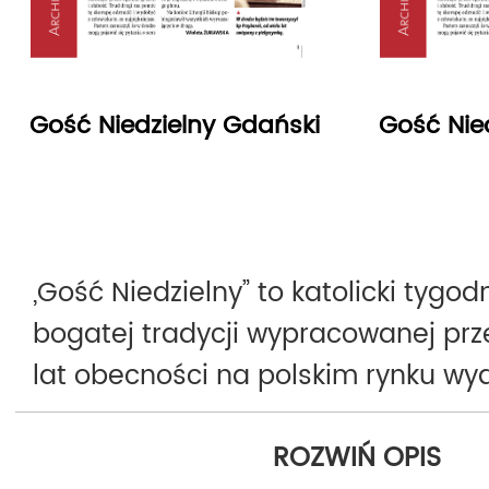
Gość Niedzielny Gdański
Gość Nie
„Gość Niedzielny” to katolicki tygodn
bogatej tradycji wypracowanej prz
lat obecności na polskim rynku w
Pierwszy numer ukazał się 9 wrześni
ROZWIŃ OPIS
Obecnie jest najchętniej kupowan