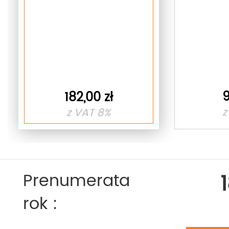
9
182,00 zł
z
z VAT 8%
Prenumerata
rok :