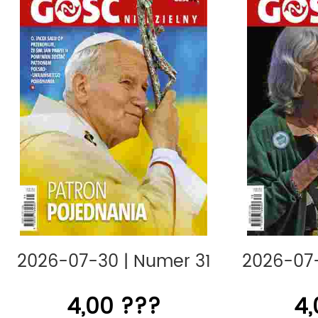
„Gość Niedzielny” jest członkiem 
Prasy, Związku Kontroli Dystrybucji 
Polskich Badań Czytelnictwa.
tagi:
gosc,
2026-07-30
|
Numer 31
2026-07
4,00 ???
4,