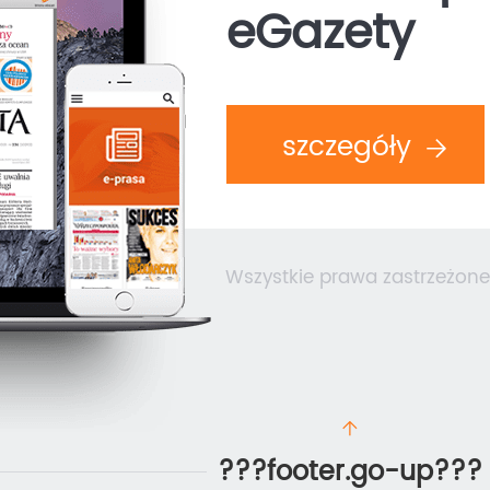
eGazety
szczegóły
Wszystkie prawa zastrzeżone
???footer.go-up???