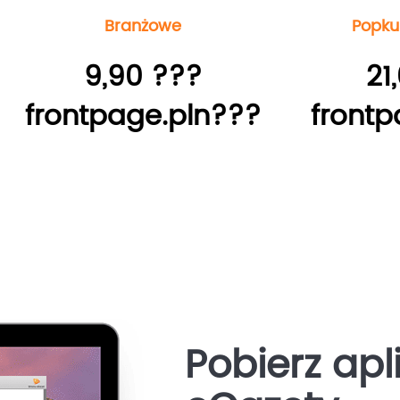
Branżowe
Popkul
9,90 ???
21
frontpage.pln???
frontp
Pobierz apl