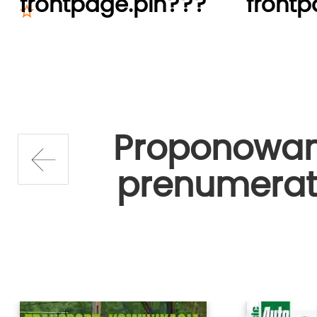
frontpage.pln???
frontp
Proponowa
prenumerat
prev