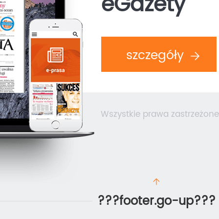
eGazety
szczegóły
Wszystkie prawa zastrzeżone
???footer.go-up???