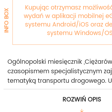
Kupując otrzymasz możliwość
INFO BOX
wydań w aplikacji mobilnej e
systemu Android/iOS oraz de
systemu Windows/OS
Ogólnopolski miesięcznik „Ciężarówk
czasopismem specjalistycznym za
tematyką transportu drogowego. U
1999 roku.
ROZWIŃ OPIS
W magazynie prezentujemy samo
ciężarowe, dostawcze, autobusy, p