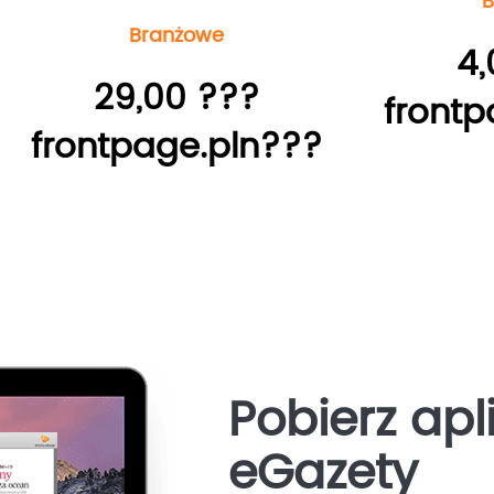
B
Branżowe
4,
29,00 ???
frontp
frontpage.pln???
Pobierz apl
eGazety