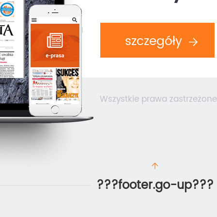
szczegóły
Wszystkie prawa zastrzeżone
???footer.go-up???