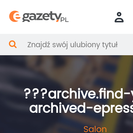
???archive.find-
archived-epres
Salon