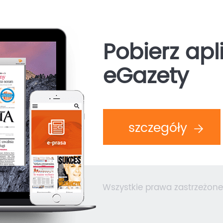
Pobierz apl
eGazety
szczegóły
Wszystkie prawa zastrzeżone