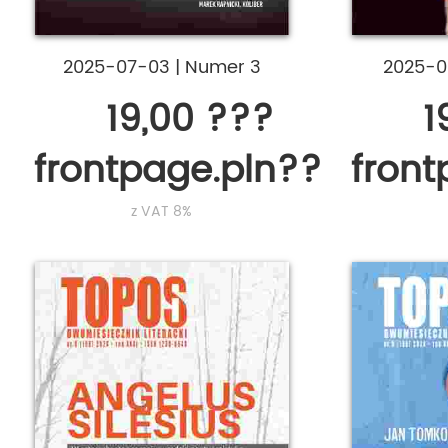
2025-07-03
|
Numer 3
2025-
19,00 ???
1
frontpage.pln???
fron
z VAT 8%