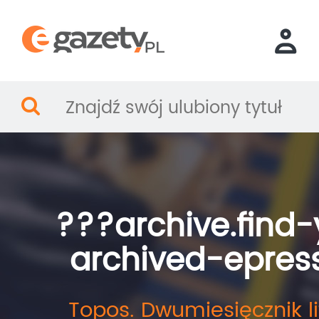
???archive.find-
archived-epres
Topos. Dwumiesięcznik li