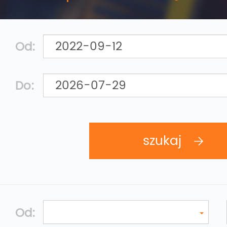
Od:
Do:
Od: