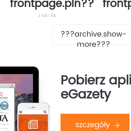
frontpage.pln???
fron
z VAT 8%
???archive.show-
more???
Pobierz apl
eGazety
szczegóły