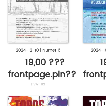
2024-12-10
|
Numer 6
2024-1
19,00 ???
1
frontpage.pln???
fron
z VAT 8%