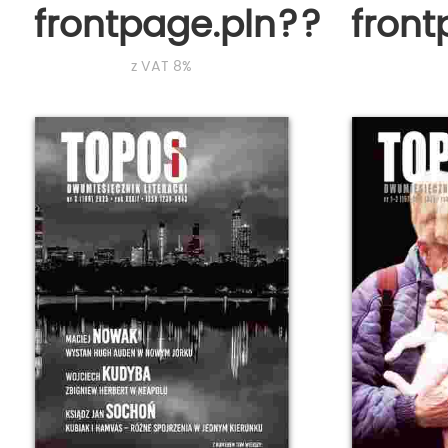
frontpage.pln???
fron
z VAT 8%