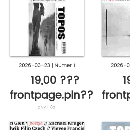
2026-03-23
|
Numer 1
2026-0
19,00 ???
1
frontpage.pln???
fron
z VAT 8%