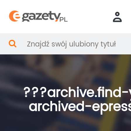
???archive.find-
archived-epres