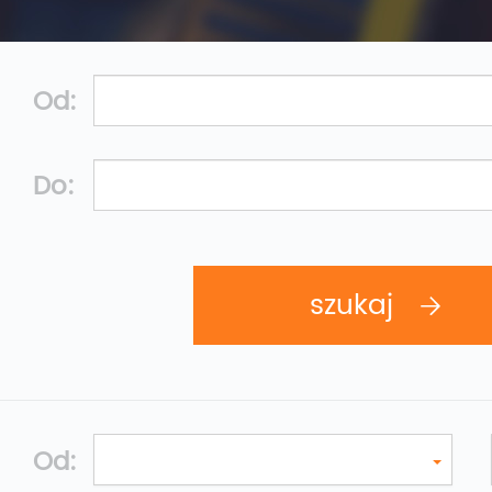
Od:
Do:
Od: