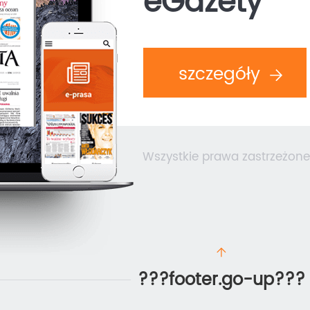
eGazety
szczegóły
Wszystkie prawa zastrzeżone
???footer.go-up???