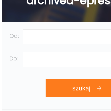
archived-epre
Od:
Do: