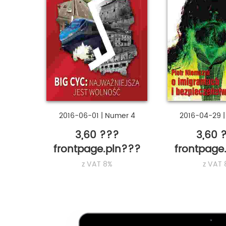
2016-06-01
|
Numer 4
2016-04-29
3,60 ???
3,60 
frontpage.pln???
frontpage
z VAT 8%
z VAT 