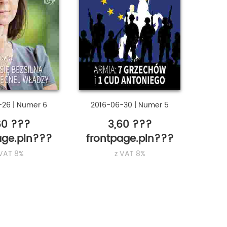
-26
|
Numer 6
2016-06-30
|
Numer 5
60 ???
3,60 ???
age.pln???
frontpage.pln???
 VAT 8%
z VAT 8%