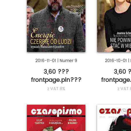
2016-11-01
|
Numer 9
2016-10-01
|
3,60 ???
3,60 
frontpage.pln???
frontpage
z VAT 8%
z VAT 