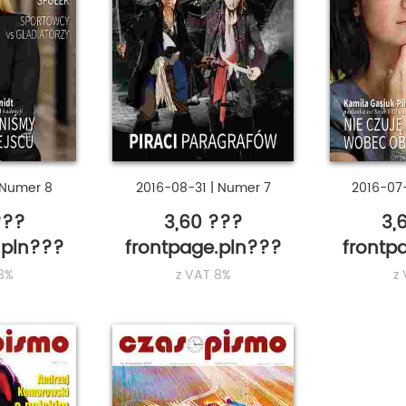
Numer 8
2016-08-31
|
Numer 7
2016-07
???
3,60 ???
3,
.pln???
frontpage.pln???
frontp
8%
z VAT 8%
z