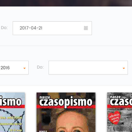
Do:
Do:
2016