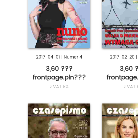
2017-04-01
|
Numer 4
2017-02-20
3,60 ???
3,60 
frontpage.pln???
frontpage
z VAT 8%
z VAT 