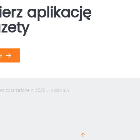
erz aplikację
zety
ły
wa zastrzeżone © 2026 E-Kiosk S.A.