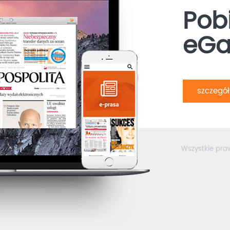
Pobi
eGa
szczegó
Wszystkie pra