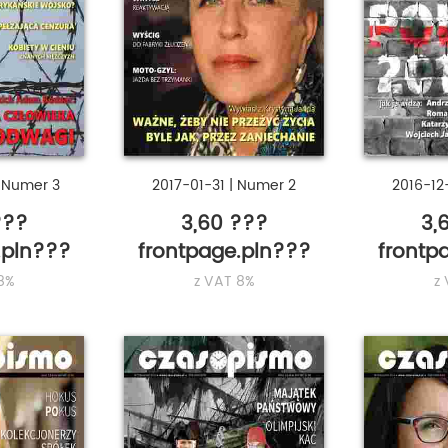
|
Numer 3
2017-01-31
|
Numer 2
2016-1
???
3,60 ???
3,
.pln???
frontpage.pln???
frontp
8%
z VAT 8%
z