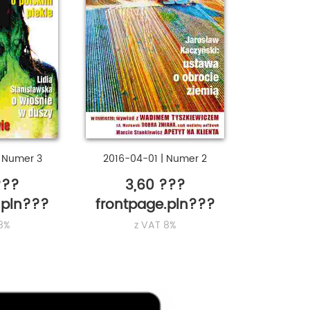
|
Numer 3
2016-04-01
|
Numer 2
???
3,60 ???
.pln???
frontpage.pln???
8%
z VAT 8%