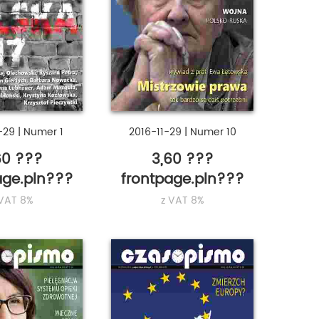
2-29
|
Numer 1
2016-11-29
|
Numer 10
60 ???
3,60 ???
age.pln???
frontpage.pln???
 VAT 8%
z VAT 8%