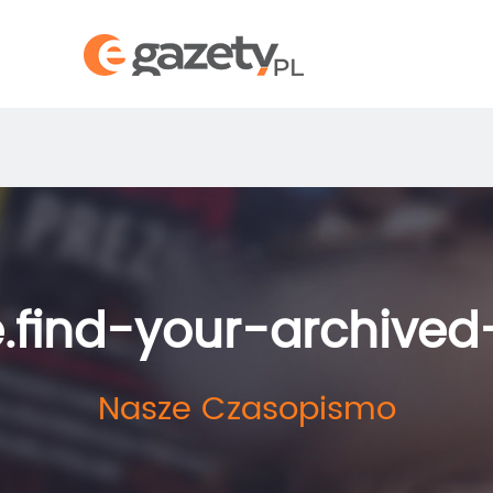
.find-your-archive
Nasze Czasopismo