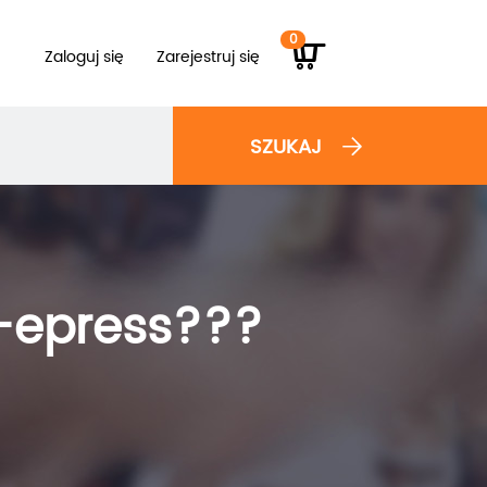
0
Zaloguj się
Zarejestruj się
SZUKAJ
d-epress???