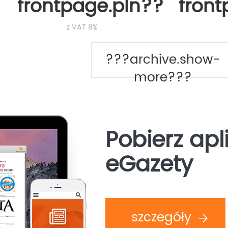
frontpage.pln???
fron
z VAT 8%
???archive.show-
more???
Pobierz apl
eGazety
szczegóły