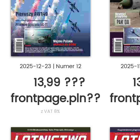
2025-12-23
|
Numer 12
2025-1
13,99 ???
1
frontpage.pln???
fron
z VAT 8%