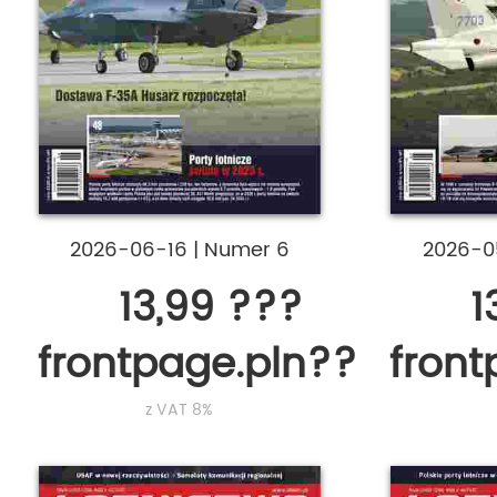
2026-06-16
|
Numer 6
2026-0
13,99 ???
1
frontpage.pln???
fron
z VAT 8%