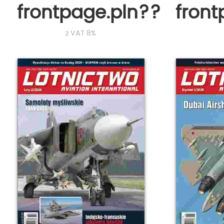
frontpage.pln???
fron
z VAT 8%