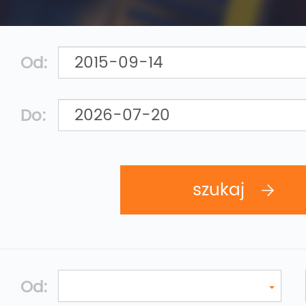
Od:
Do:
Od: