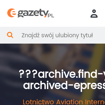
???archive.find-
archived-epres
Lotnictwo Aviation Intern