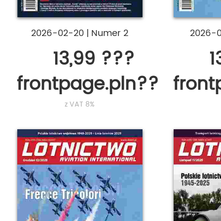
2026-02-20
|
Numer 2
2026-
13,99 ???
1
frontpage.pln???
fron
z VAT 8%