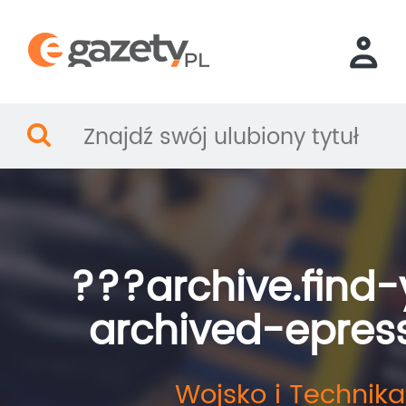
???archive.find-
archived-epres
Wojsko i Technika