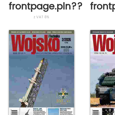
frontpage.pln???
fron
z VAT 8%