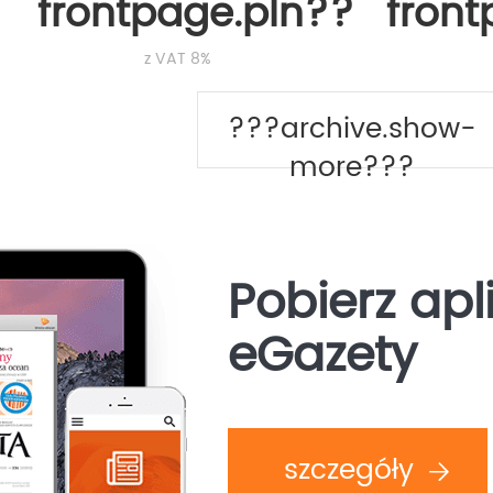
frontpage.pln???
fron
z VAT 8%
???archive.show-
more???
Pobierz apl
eGazety
szczegóły