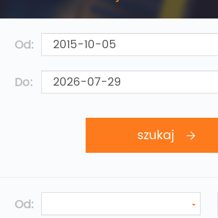
Od:
Do:
Od: