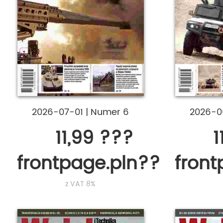
2026-07-01
|
Numer 6
2026-0
11,99 ???
1
frontpage.pln???
fron
z VAT 8%