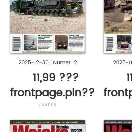
2025-12-30
|
Numer 12
2025-1
11,99 ???
1
frontpage.pln???
fron
z VAT 8%