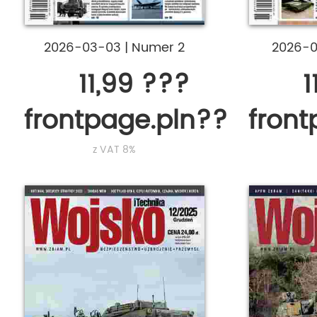
2026-03-03
|
Numer 2
2026-
11,99 ???
1
frontpage.pln???
fron
z VAT 8%