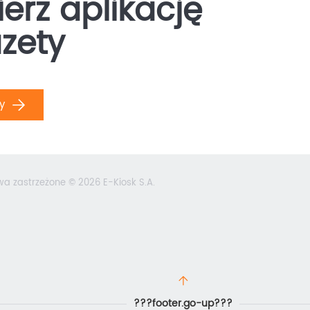
erz aplikację
zety
ły
wa zastrzeżone © 2026 E-Kiosk S.A.
???footer.go-up???