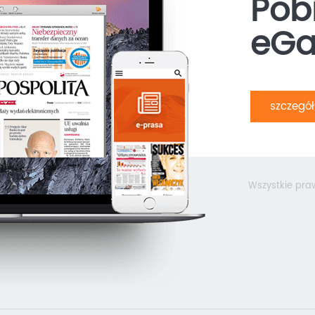
Pobi
eGa
szczegó
Wszystkie pra