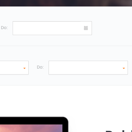
Do:
Do: