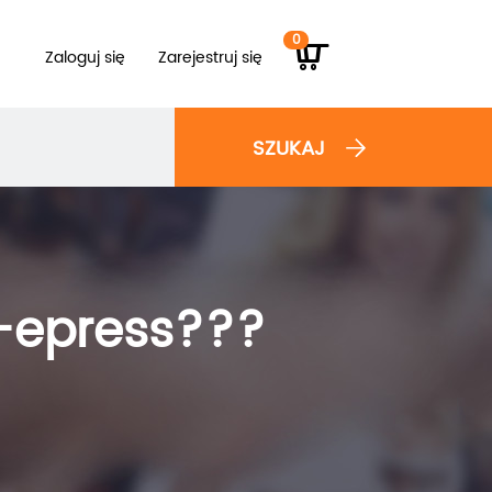
0
Zaloguj się
Zarejestruj się
SZUKAJ
d-epress???