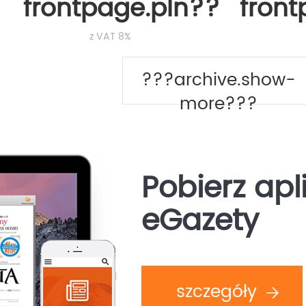
frontpage.pln???
fron
z VAT 8%
???archive.show-
more???
Pobierz apl
eGazety
szczegóły