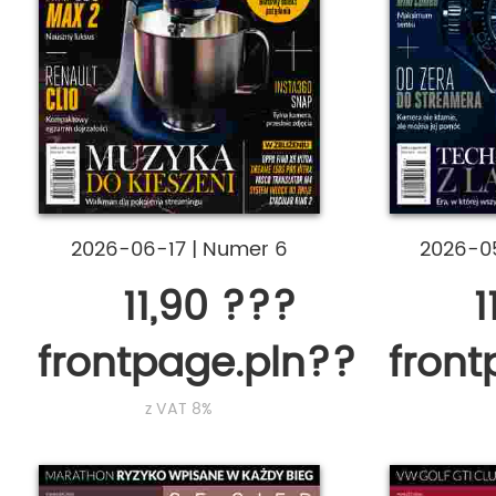
2026-06-17
|
Numer 6
2026-0
11,90 ???
1
frontpage.pln???
fron
z VAT 8%