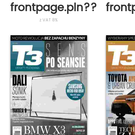
frontpage.pln???
fron
z VAT 8%