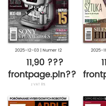
2025-12-03
|
Numer 12
2025-1
11,90 ???
1
frontpage.pln???
fron
z VAT 8%