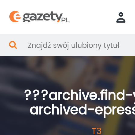
???archive.find-
archived-epres
T3