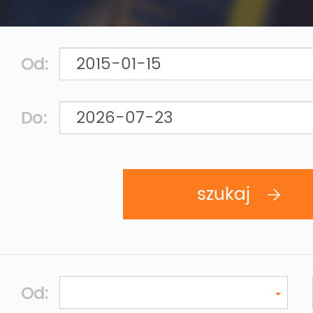
Od:
Do:
Od: