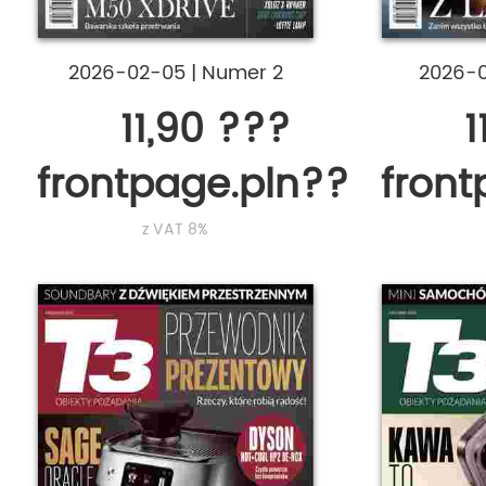
2026-02-05
|
Numer 2
2026-
11,90 ???
1
frontpage.pln???
fron
z VAT 8%