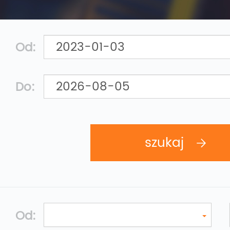
Od:
Do:
Od: