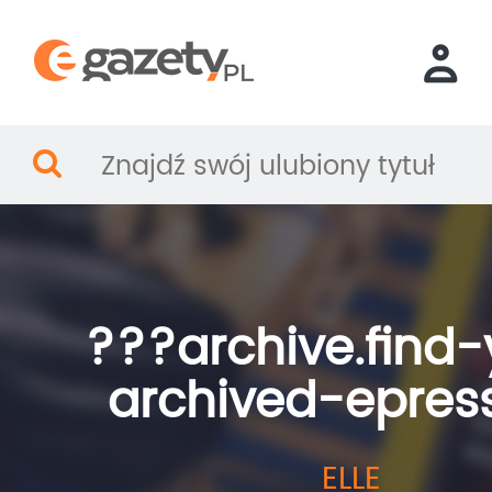
???archive.find-
archived-epres
ELLE