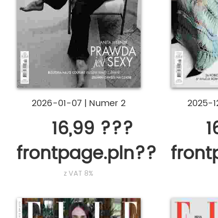
2026-01-07
|
Numer 2
2025-
16,99 ???
1
frontpage.pln???
fron
z VAT 8%