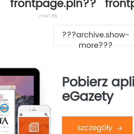
frontpage.pln???
fron
z VAT 8%
???archive.show-
more???
Pobierz apl
eGazety
szczegóły