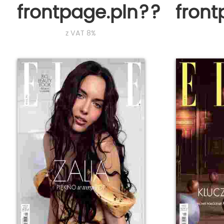
frontpage.pln???
fron
z VAT 8%