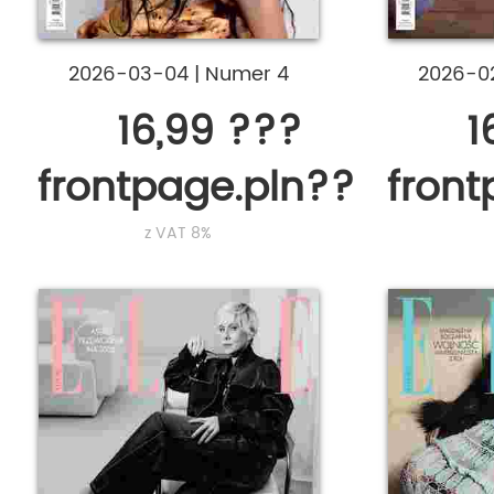
2026-03-04
|
Numer 4
2026-0
16,99 ???
1
frontpage.pln???
fron
z VAT 8%