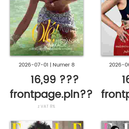
2026-07-01
|
Numer 8
2026-0
16,99 ???
1
frontpage.pln???
fron
z VAT 8%