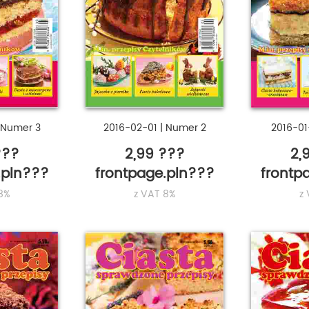
Numer 3
2016-02-01
|
Numer 2
2016-01
???
2,99 ???
2,
.pln???
frontpage.pln???
frontp
8%
z VAT 8%
z