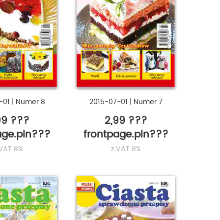
-01
|
Numer 8
2015-07-01
|
Numer 7
99 ???
2,99 ???
age.pln???
frontpage.pln???
 VAT 8%
z VAT 8%