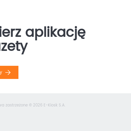
erz aplikację
zety
ły
wa zastrzeżone © 2026 E-Kiosk S.A.