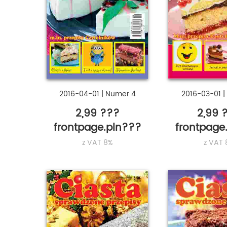
2016-04-01
|
Numer 4
2016-03-01
|
2,99 ???
2,99 
frontpage.pln???
frontpage
z VAT 8%
z VAT 