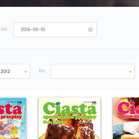
Do:
Do:
2012