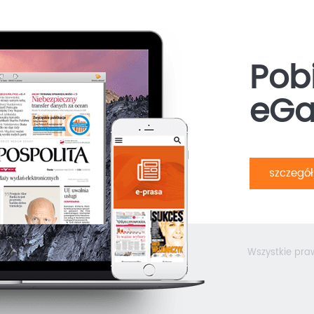
Pobi
eGa
szczegó
Wszystkie pra