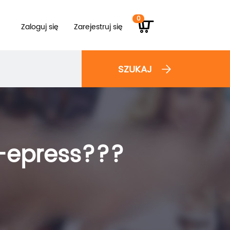
0
Zaloguj się
Zarejestruj się
SZUKAJ
d-epress???