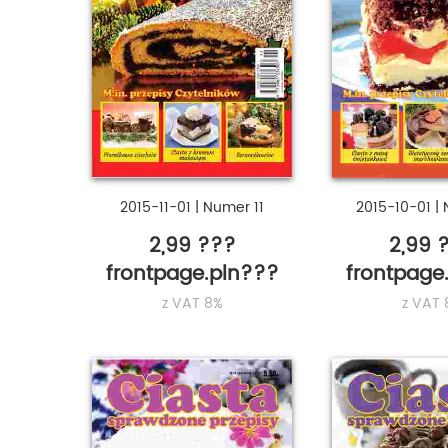
2015-11-01
|
Numer 11
2015-10-01
|
2,99 ???
2,99 
frontpage.pln???
frontpage
z VAT 8%
z VAT 