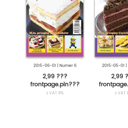
2015-06-01
|
Numer 6
2015-05-01
|
2,99 ???
2,99 
frontpage.pln???
frontpage
z VAT 8%
z VAT 