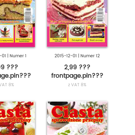
-01
|
Numer 1
2015-12-01
|
Numer 12
99 ???
2,99 ???
age.pln???
frontpage.pln???
 VAT 8%
z VAT 8%