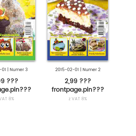
-01
|
Numer 3
2015-02-01
|
Numer 2
99 ???
2,99 ???
age.pln???
frontpage.pln???
 VAT 8%
z VAT 8%