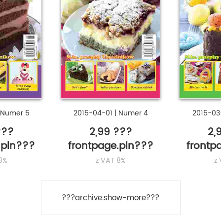
Numer 5
2015-04-01
|
Numer 4
2015-03
???
2,99 ???
2,
.pln???
frontpage.pln???
frontp
8%
z VAT 8%
z
???archive.show-more???