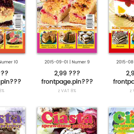
Numer 10
2015-09-01
|
Numer 9
2015-08
???
2,99 ???
2,
.pln???
frontpage.pln???
frontp
8%
z VAT 8%
z