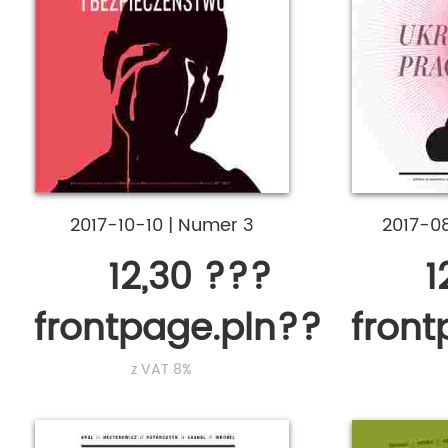
2017-10-10
|
Numer 3
2017-0
12,30 ???
1
frontpage.pln???
fron
z VAT 8%