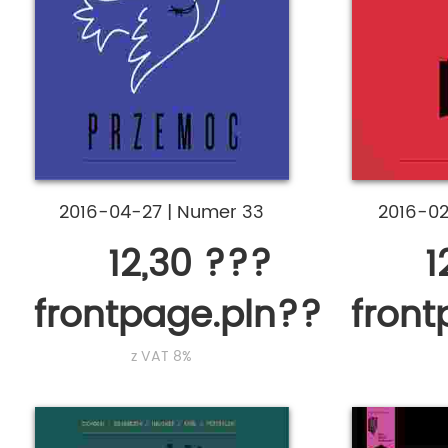
2016-04-27
|
Numer 33
2016-0
12,30 ???
1
frontpage.pln???
fron
z VAT 8%