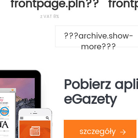
frontpage.pln???
fron
z VAT 8%
???archive.show-
more???
Pobierz apl
eGazety
szczegóły