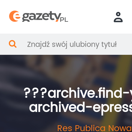
???archive.find-
archived-epres
Res Publica Nowa