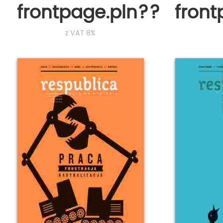
frontpage.pln???
fron
z VAT 8%