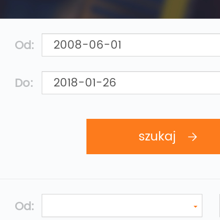
Od:
Do:
Od: