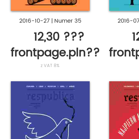
2016-10-27
|
Numer 35
2016-0
12,30 ???
1
frontpage.pln???
fron
z VAT 8%