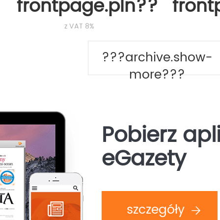
frontpage.pln???
fron
z VAT 8%
???archive.show-
more???
Pobierz apl
eGazety
szczegóły