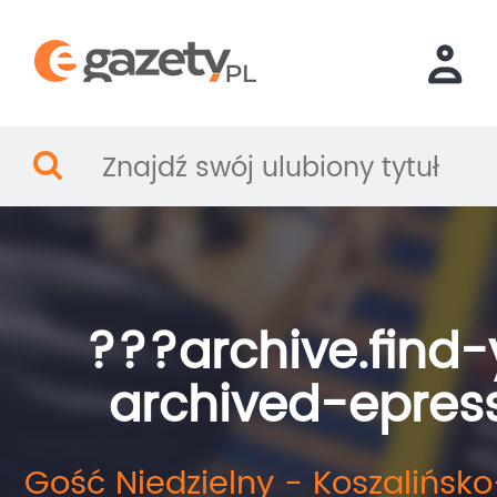
???archive.find-
archived-epres
Gość Niedzielny - Koszalińsko