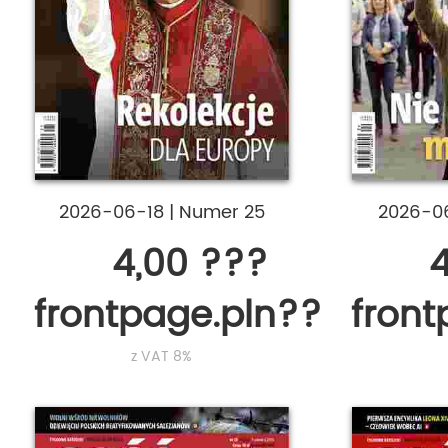
2026-06-18
|
Numer 25
2026-0
4,00 ???
4
frontpage.pln???
fron
z VAT 8%