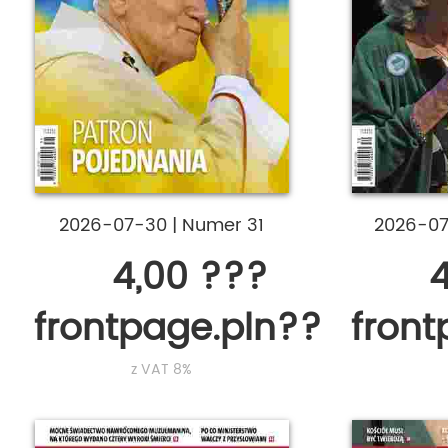
2026-07-30
|
Numer 31
2026-0
4,00 ???
4
frontpage.pln???
fron
z VAT 8%