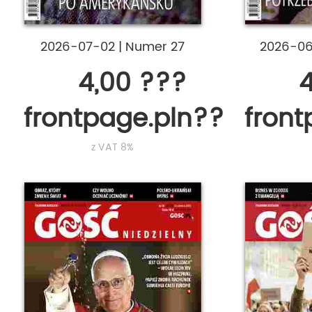
2026-07-02
|
Numer 27
2026-0
4,00 ???
4
frontpage.pln???
fron
z VAT 8%