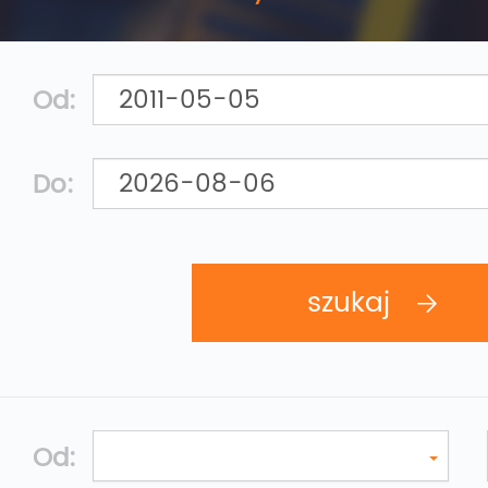
Od:
Do:
Od: