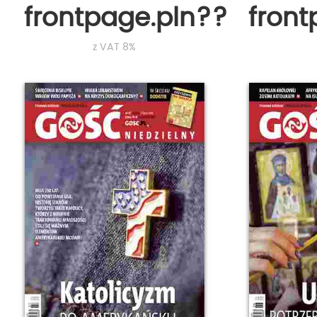
frontpage.pln???
fron
z VAT 8%