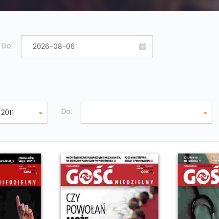
Do:
Do:
2011