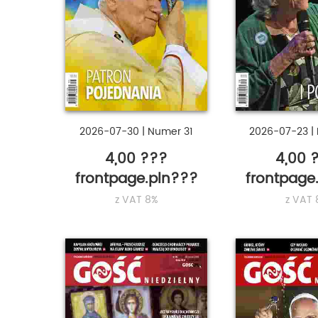
2026-07-30
|
Numer 31
2026-07-23
|
4,00 ???
4,00 
frontpage.pln???
frontpage
z VAT 8%
z VAT 