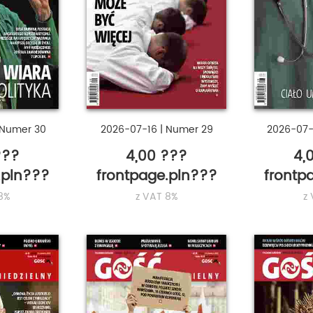
Numer 30
2026-07-16
|
Numer 29
2026-07
???
4,00 ???
4,
.pln???
frontpage.pln???
frontp
8%
z VAT 8%
z