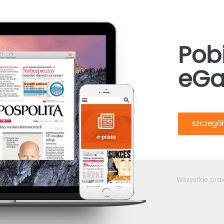
Pobi
eGa
szczegó
Wszystkie pra