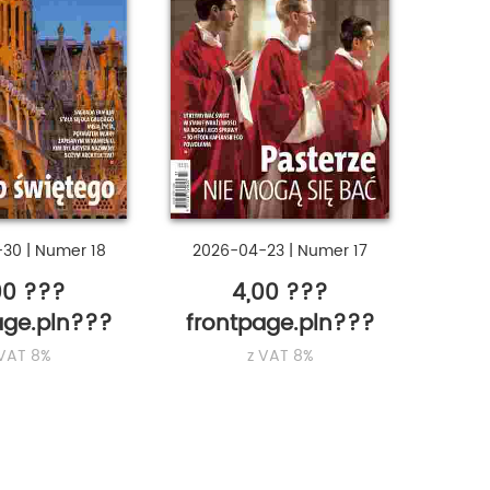
-30
|
Numer 18
2026-04-23
|
Numer 17
00 ???
4,00 ???
age.pln???
frontpage.pln???
 VAT 8%
z VAT 8%