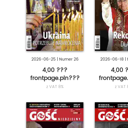
2026-06-25
|
Numer 26
2026-06-18
|
4,00 ???
4,00 
frontpage.pln???
frontpage
z VAT 8%
z VAT 