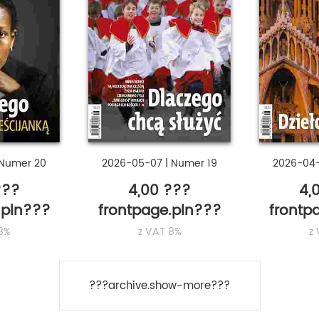
Numer 20
2026-05-07
|
Numer 19
2026-04
???
4,00 ???
4,
.pln???
frontpage.pln???
frontp
8%
z VAT 8%
z
???archive.show-more???