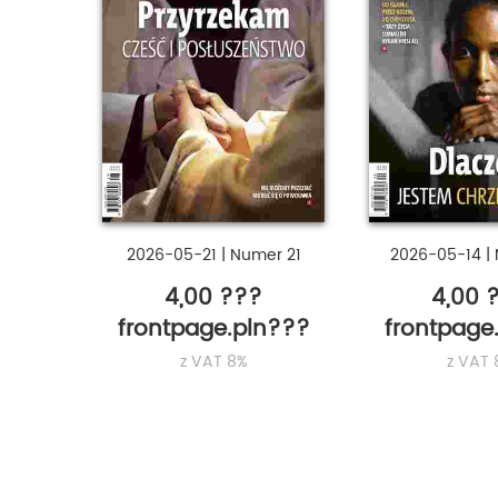
2026-05-21
|
Numer 21
2026-05-14
|
4,00 ???
4,00 
frontpage.pln???
frontpage
z VAT 8%
z VAT 