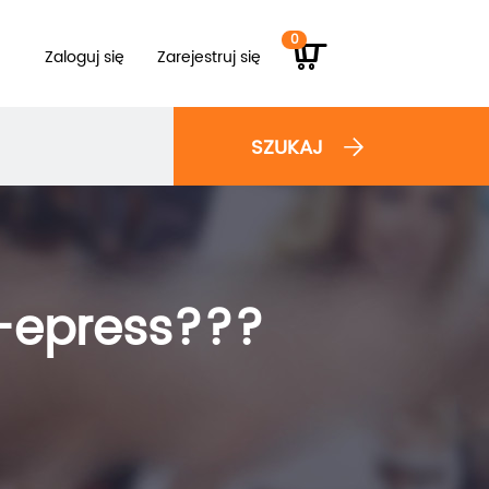
0
Zaloguj się
Zarejestruj się
SZUKAJ
d-epress???