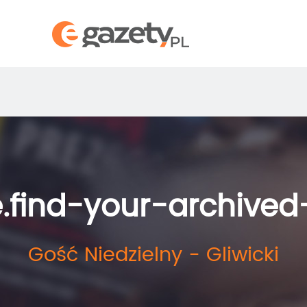
.find-your-archive
Gość Niedzielny - Gliwicki