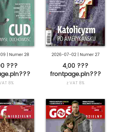
-09
|
Numer 28
2026-07-02
|
Numer 27
00 ???
4,00 ???
age.pln???
frontpage.pln???
 VAT 8%
z VAT 8%