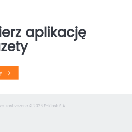
erz aplikację
zety
ły
wa zastrzeżone © 2026 E-Kiosk S.A.