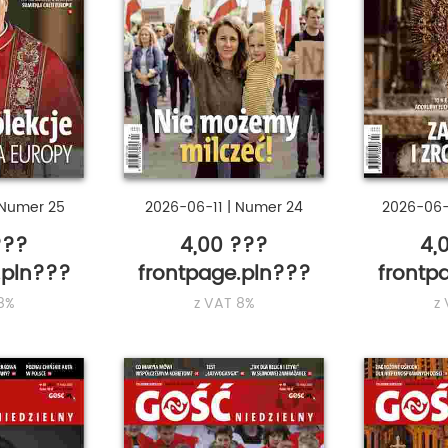
Numer 25
2026-06-11
|
Numer 24
2026-06
???
4,00 ???
4,
.pln???
frontpage.pln???
frontp
8%
z VAT 8%
z