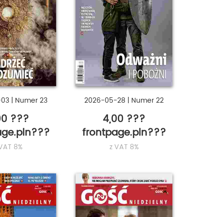
-03
|
Numer 23
2026-05-28
|
Numer 22
00 ???
4,00 ???
age.pln???
frontpage.pln???
 VAT 8%
z VAT 8%