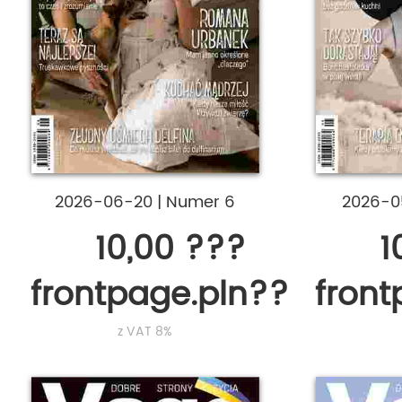
2026-06-20
|
Numer 6
2026-0
10,00 ???
1
frontpage.pln???
fron
z VAT 8%