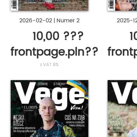
2026-02-02
|
Numer 2
2025-1
10,00 ???
1
frontpage.pln???
fron
z VAT 8%