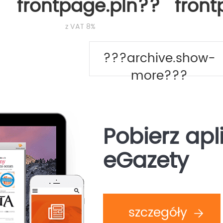
frontpage.pln???
fron
z VAT 8%
???archive.show-
more???
Pobierz apl
eGazety
szczegóły