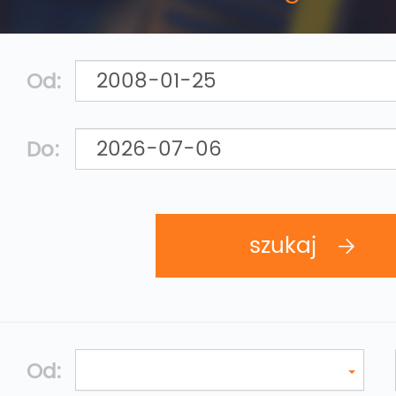
Od:
Do:
Od: