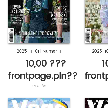
2025-11-01
|
Numer 11
2025-1
10,00 ???
1
frontpage.pln???
fron
z VAT 8%