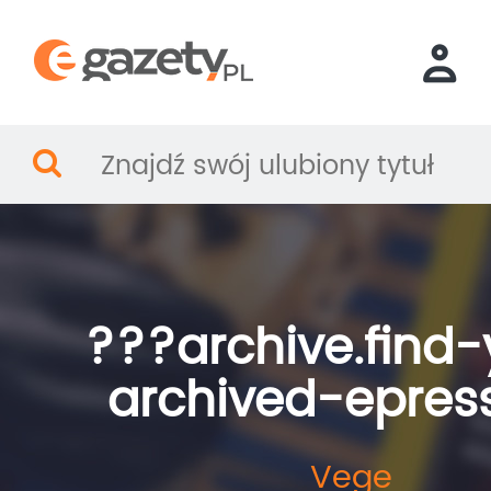
???archive.find-
archived-epres
Vege