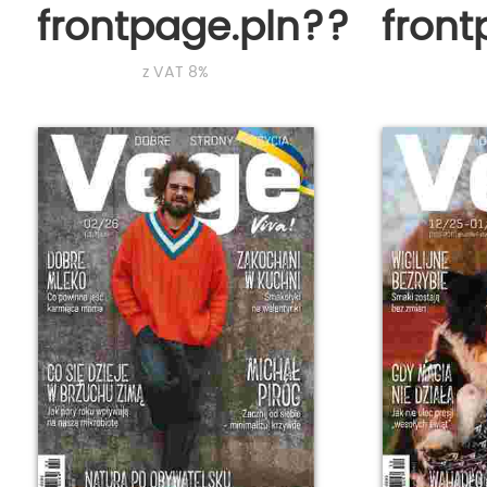
frontpage.pln???
fron
z VAT 8%