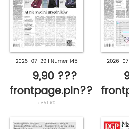
2026-07-29
|
Numer 145
2026-0
9,90 ???
9
frontpage.pln???
fron
z VAT 8%