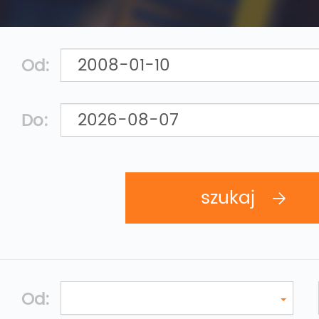
Od:
Do:
Od: