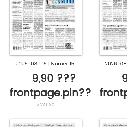
2026-08-06
|
Numer 151
2026-0
9,90 ???
9
frontpage.pln???
fron
z VAT 8%