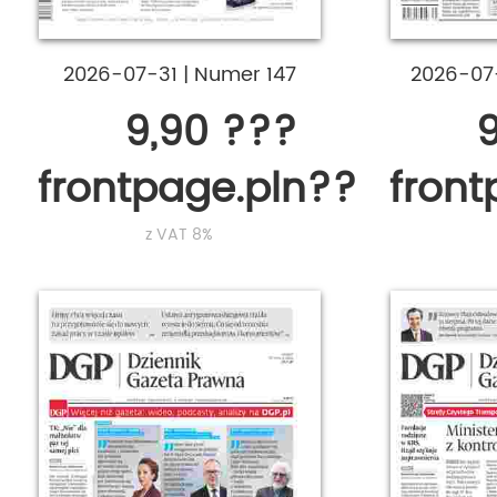
2026-07-31
|
Numer 147
2026-0
9,90 ???
9
frontpage.pln???
fron
z VAT 8%