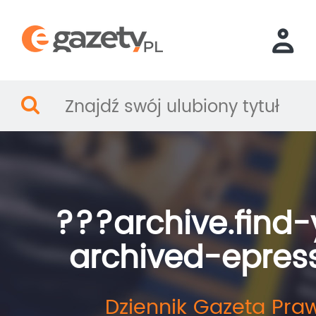
???archive.find-
archived-epres
Dziennik Gazeta Pra