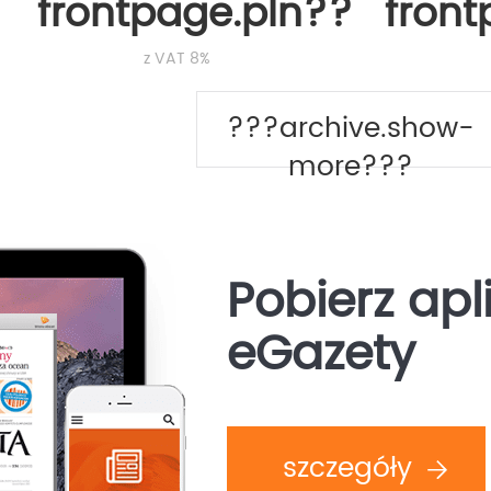
frontpage.pln???
fron
z VAT 8%
???archive.show-
more???
Pobierz apl
eGazety
szczegóły