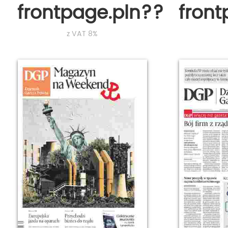
frontpage.pln???
fron
z VAT 8%