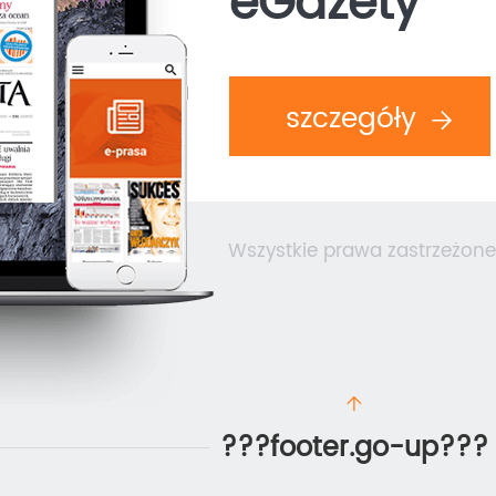
eGazety
szczegóły
Wszystkie prawa zastrzeżone
???footer.go-up???