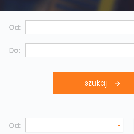
Od:
Do:
Od: