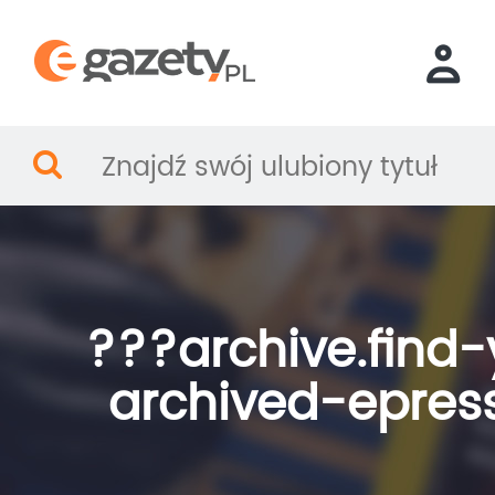
???archive.find-
archived-epres