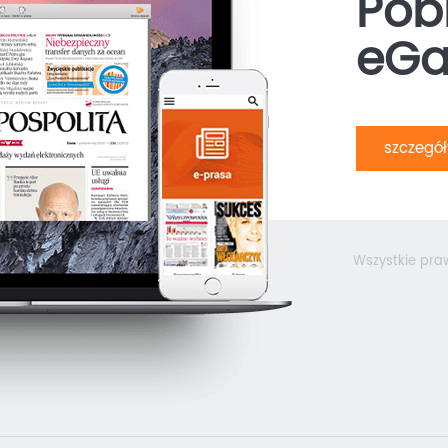
Pobi
eGa
szczegó
Wszystkie pra