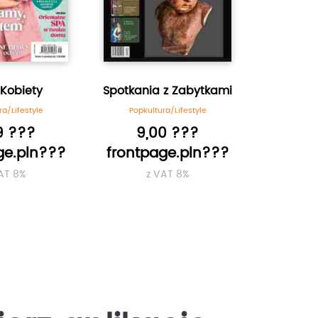
 Kobiety
Spotkania z Zabytkami
W
ra/Lifestyle
Popkultura/Lifestyle
Popkul
9 ???
9,00 ???
3,
ge.pln???
frontpage.pln???
frontp
AT 8%
z VAT 8%
z