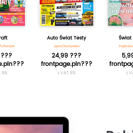
aft
Auto Świat Testy
Świat
Lifestyle
Sport/Rozrywka
Popkultu
 ???
24,99 ???
5,9
e.pln???
frontpage.pln???
frontpa
T 8%
z VAT 8%
z V