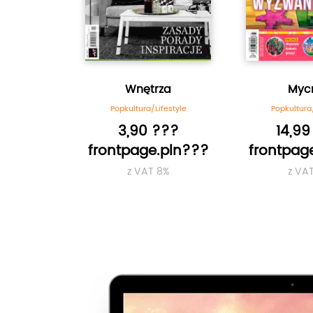
Zabytkami
Wnętrza
Mycr
festyle
Popkultura/Lifestyle
Popkultura/
???
3,90 ???
14,99
.pln???
frontpage.pln???
frontpag
8%
z VAT 8%
z VA