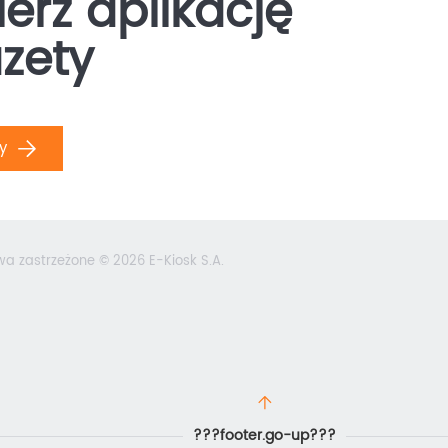
erz aplikację
zety
ły
wa zastrzeżone © 2026 E-Kiosk S.A.
???footer.go-up???