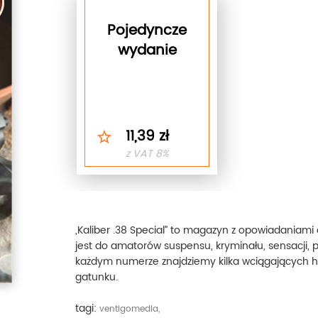
Pojedyncze
wydanie
11,39 zł
z VAT 8%
„Kaliber .38 Special” to magazyn z opowiadaniam
jest do amatorów suspensu, kryminału, sensacji, p
każdym numerze znajdziemy kilka wciągających hi
gatunku.
tagi:
ventigomedia,